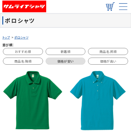
ポロシャツ
トップ
>
ポロシャツ
並び順：
おすすめ順
新着順
商品名 昇順
商品名 降順
価格が安い
価格が高い