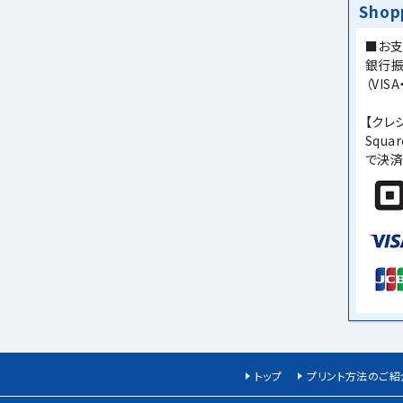
Shop
■お
銀行振
（VIS
【クレ
Squ
で決済
トップ
プリント方法のご紹