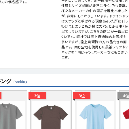
ードという感じです。 お子様用や女性用、男
ラスの価格感です。
性用とサイズ展開が非常に多く、色も豊富。
様々なメーカーの中の商品を着比べました
が、非常にしっかりしています。 ドライシャツ
はスナッグと呼ばれる現象（尖った所に引っ
掛けてしまうと糸が横にスパッと走る事）が
出てしまいますが、こちらの商品が一番出に
くいです。 弊社では陸上自衛隊のお客様も
多いですが、陸上自衛隊の方お墨付きの商
品です。 同じ生地を使用した長袖シャツやV
ネックの半袖シャツ、パーカーなどもござい
ます。
キング
Ranking
2位
3位
4