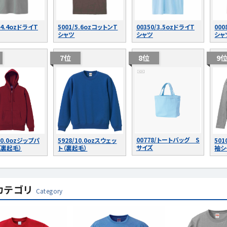
/4.4ozドライT
5001/5.6ozコットンT
00350/3.5ozドライT
000
シャツ
シャツ
シャ
7位
8位
9
00778/トートバッグ S
10.0ozジップパ
5928/10.0ozスウェッ
501
サイズ
（裏起毛）
ト（裏起毛）
袖シ
カテゴリ
Category