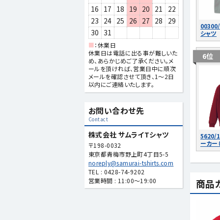
16
17
18
19
20
21
22
23
24
25
26
27
28
29
00300
30
31
シャツ
■
：休業日
休業日は電話に出る事が難しいた
6位
め、あらかじめご了承ください。メ
ールを頂ければ、営業日中に順次
メールを確認させて頂き、1～2日
以内にご連絡いたします。
お問い合わせ先
Contact
株式会社 サムライTシャツ
5620/
ーカー
〒198-0032
東京都青梅市野上町4丁目5-5
noreply@samurai-tshirts.com
TEL :
0428-74-9202
営業時間 : 11:00～19:00
商品