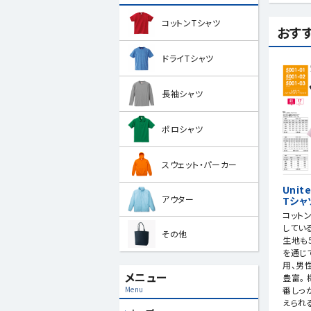
コットンTシャツ
おす
ドライTシャツ
長袖シャツ
ポロシャツ
スウェット・パーカー
Unit
アウター
Tシャ
コット
してい
その他
生地も
を通じ
用、男
メニュー
豊富。
番しっ
Menu
えられ