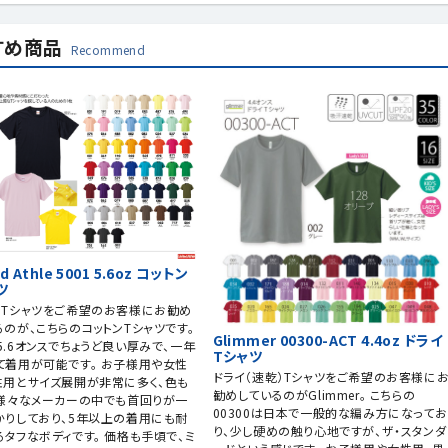
すめ商品
Recommend
ed Athle 5001 5.6oz コットン
ツ
ンTシャツをご希望のお客様にお勧め
るのが、こちらのコットンTシャツです。
Glimmer 00300-ACT 4.4oz ドライ
5.6オンスでちょうど良い厚みで、一年
Tシャツ
て着用が可能です。 お子様用や女性
ドライ（速乾）Tシャツをご希望のお客様に
性用とサイズ展開が非常に多く、色も
勧めしているのがGlimmer。 こちらの
 様々なメーカーの中でも首回りが一
00300は日本で一般的な編み方になってお
かりしており、5年以上の着用にも耐
り、少し硬めの触り心地ですが、ザ・スタンダ
るタフなボディです。 価格も手頃で、ミ