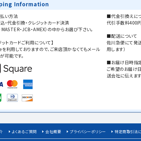
ping Information
支払い方法
​■代金引換えに
込・代金引換・クレジットカード決済
代引手数料400
A・MASTER・JCB・AMEX）の中からお選び下さい。
■配送について
ジットカードご利用について】
佐川急便にて発送
areを利用しておりますので、ご来店頂かなくてもメール
用します）
が可能です。
■お届け日時指
ご希望のお届け日
送会社に伝えま
介
よくあるご質問
会社概要
プライバシーポリシー
特定商取引法