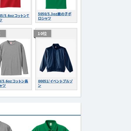
5050/5.3oz鹿の子ポ
85/5.6ozコットンT
ロシャツ
ツ
位
10位
0/5.6ozコットン長
00051/イベントブルゾ
ャツ
ン